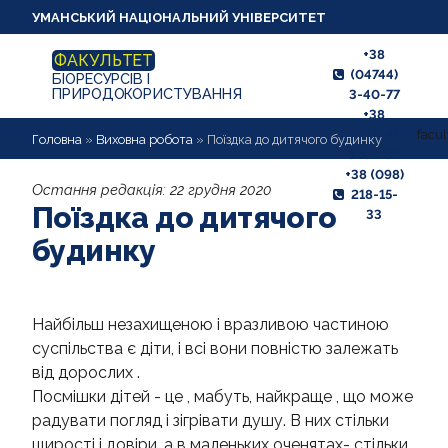
УМАНСЬКИЙ НАЦІОНАЛЬНИЙ УНІВЕРСИТЕТ
+38
ФАКУЛЬТЕТ
(04744)
БІОРЕСУРСІВ І
ПРИРОДОКОРИСТУВАННЯ
3-40-77
+38
(04744)
facu
ПРО ФАКУЛЬТЕТ
Головна
»
Виховна робота
»
Поїздка до дитячого будинку
3-07-32
+38 (098)
АБІТУРІЄНТУ
Остання редакція:
22 грудня 2020
218-15-
Поїздка до дитячого
33
СТУДЕНТУ
будинку
КАФЕДРИ
НАУКОВА РОБОТА
Найбільш незахищеною і вразливою частиною
суспільства є діти, і всі вони повністю залежать
ВИХОВНА РОБОТА
від дорослих .
Посмішки дітей - це , мабуть, найкраще , що може
МІЖНАРОДНІ ЗВ'ЯЗКИ,
радувати погляд і зігрівати душу. В них стільки
ПРАЦЕВЛАШТУВАННЯ
щирості і довіри, а в маленьких оченятах- стільки