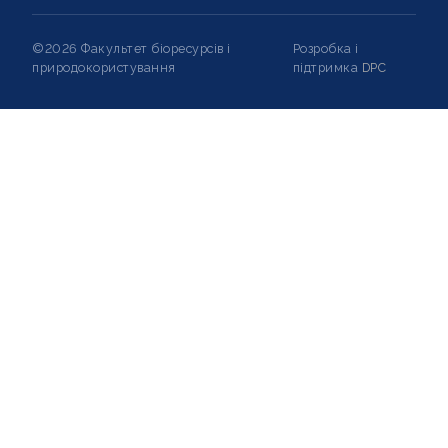
©2026 Факультет біоресурсів і
Розробка і
природокористування
підтримка
DPC