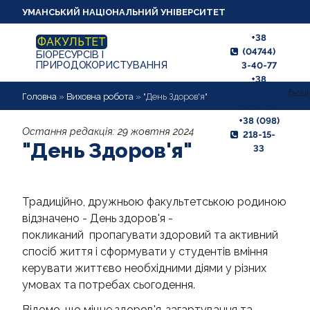
УМАНСЬКИЙ НАЦІОНАЛЬНИЙ УНІВЕРСИТЕТ
+38
ФАКУЛЬТЕТ
(04744)
БІОРЕСУРСІВ І
ПРИРОДОКОРИСТУВАННЯ
3-40-77
+38
(04744)
facu
ПРО ФАКУЛЬТЕТ
Головна
»
Виховна робота
»
"День Здоров'я"
3-07-32
+38 (098)
АБІТУРІЄНТУ
Остання редакція:
29 жовтня 2024
218-15-
"День Здоров'я"
33
СТУДЕНТУ
КАФЕДРИ
Традиційно, дружньою факультетською родиною
відзначено - День здоров'я -
НАУКОВА РОБОТА
покликаний
пропагувати здоровий та активний
спосіб життя і сформувати у студентів вміння
ВИХОВНА РОБОТА
керувати життєво необхідними діями у різних
МІЖНАРОДНІ ЗВ'ЯЗКИ,
умовах та потребах сьогодення.
ПРАЦЕВЛАШТУВАННЯ
Відомо, що
міцне здоров'я, загартування та