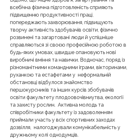
всебічна фізична підготовленість сприяють
НАДЗВИЧАЙНІ СИТУАЦІЇ
підвищенню продуктивності праці,
попереджають захворювання, підвищують
творчу активність здобувачів освіти, фізично
розвинені та загартовані люди й успішніше
справляються зі своєю професійною роботою в
будь-яких умовах, швидше опановують нові
виробничі вміння та навички. Водночас,
поряд із
різноманітними командними іграми, вікторинами,
руханкою та естафетами у неформальній
обстановці відбулося знайомство
першокурсників та інших курсів збобувачів
освіти факультету плодоовочівниутва, екології
та захисту рослин. Активна молодь та
співробітники факультету із задоволенням
приймали участь у всіх спортивних заходах
дозвілля, налогоджували комунікабельність у
дружньому колі однодумців.