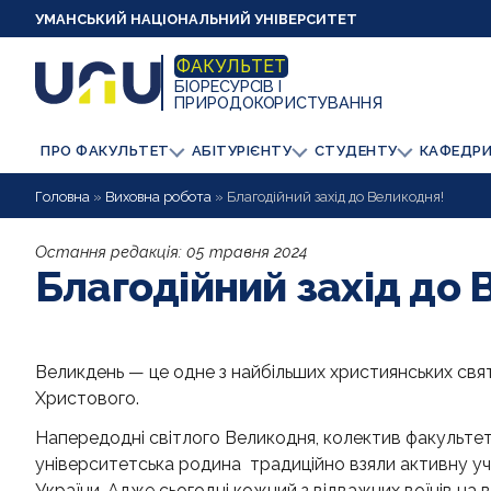
УМАНСЬКИЙ НАЦІОНАЛЬНИЙ УНІВЕРСИТЕТ
ФАКУЛЬТЕТ
БІОРЕСУРСІВ І
ПРИРОДОКОРИСТУВАННЯ
ПРО ФАКУЛЬТЕТ
АБІТУРІЄНТУ
СТУДЕНТУ
КАФЕДР
Головна
»
Виховна робота
»
Благодійний захід до Великодня!
Остання редакція:
05 травня 2024
Благодійний захід до 
Великдень — це одне з найбільших християнських свят
Христового.
Напередодні світлого Великодня, колектив факультету
університетська родина традиційно взяли активну уч
України. Адже сьогодні кожний з відважних воїнів на