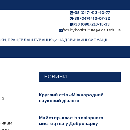
+38 (04744) 3-40-77
+38 (04744) 3-07-32
+38 (098) 218-15-33
faculty.horticulture@udau.edu.ua
ЗКИ, ПРАЦЕВЛАШТУВАННЯ
НАДЗВИЧАЙНІ СИТУАЦІЇ
НОВИНИ
Круглий стіл «Міжнародний
ня
науковий діалог»
Майстер-клас із топіарного
сникам
мистецтва у Добропарку
саме