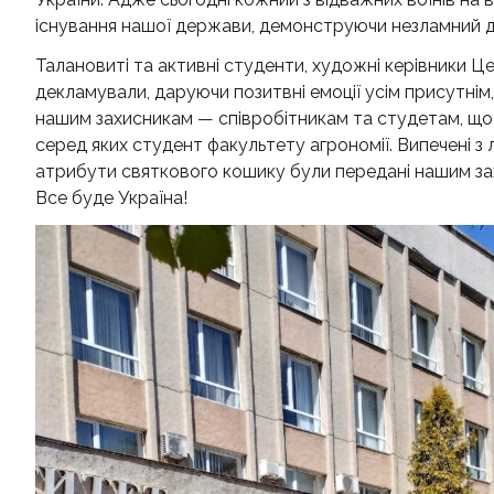
існування нашої держави, демонструючи незламний дух
Талановиті та активні студенти, художні керівники Ц
декламували, даруючи позитвні емоції усім присутнім,
нашим захисникам — співробітникам та студетам, що 
серед яких студент факультету агрономії. Випечені з 
атрибути святкового кошику були передані нашим зах
Все буде Україна!