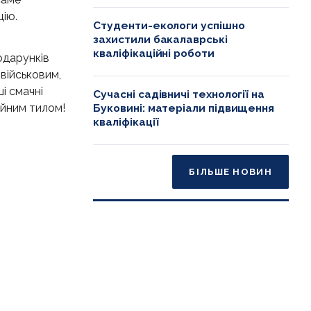
цію.
Студенти-екологи успішно
захистили бакалаврські
кваліфікаційні роботи
одарунків
військовим,
і смачні
Сучасні садівничі технології на
ійним тилом!
Буковині: матеріали підвищення
кваліфікації
БІЛЬШЕ НОВИН