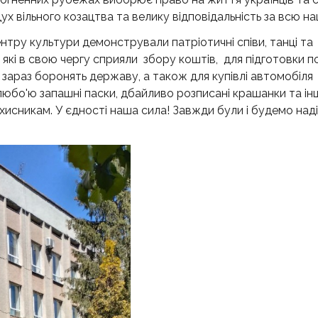
 вільного козацтва та велику відповідальність за всю на
ентру культури демонстрували патріотичні співи, танці та
 які в свою чергу сприяли збору коштів, для підготовки п
зараз боронять державу, а також для купівлі автомобіля 
любо'ю запашні паски, дбайливо розписані крашанки та інш
исникам. У єдності наша сила! Завжди були і будемо над