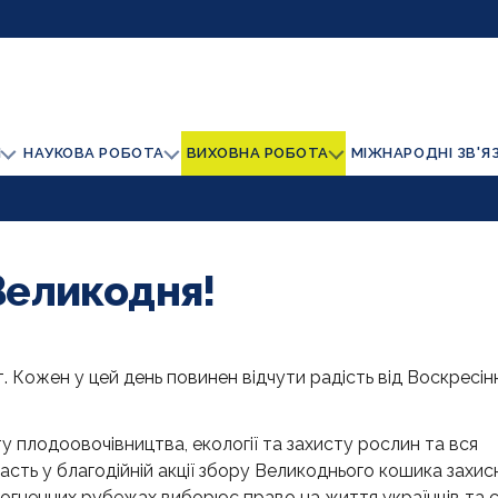
И
НАУКОВА РОБОТА
ВИХОВНА РОБОТА
МІЖНАРОДНІ ЗВ'Я
Великодня!
. Кожен у цей день повинен відчути радість від Воскресін
 плодоовочівництва, екології та захисту рослин та вся
асть у благодійній акції збору Великоднього кошика захи
 вогненних рубежах виборює право на життя українців та 