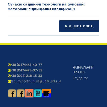
Сучасні садівничі технології на Буковині:
матеріали підвищення кваліфікації
БІЛЬШЕ НОВИН
+38 (04744) 3-40-77
НАВЧАЛЬНИЙ
+38 (04744) 3-07-32
ПРОЦЕС
+38 (098) 218-15-33
Студенту
faculty.horticulture@udau.edu.ua