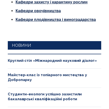
Кафедри захисту і карантину рослин
НАДЗВИЧАЙНІ СИТУАЦІЇ
Кафедри овочівництва
Кафедри плодівництва і виноградарства
НОВИНИ
Круглий стіл «Міжнародний науковий діалог»
Майстер-клас із топіарного мистецтва у
Добропарку
Студенти-екологи успішно захистили
бакалаврські кваліфікаційні роботи