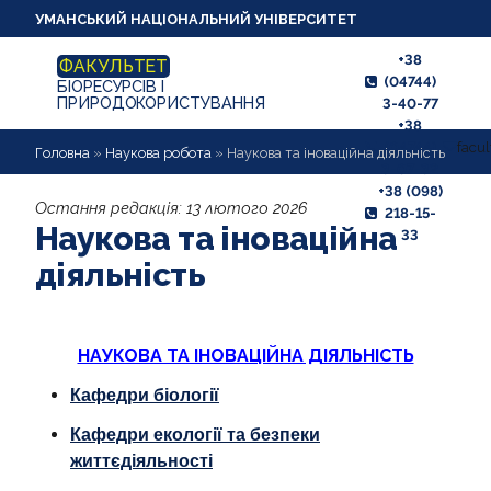
УМАНСЬКИЙ НАЦІОНАЛЬНИЙ УНІВЕРСИТЕТ
+38
ФАКУЛЬТЕТ
(04744)
БІОРЕСУРСІВ І
ПРИРОДОКОРИСТУВАННЯ
3-40-77
+38
(04744)
facu
ПРО ФАКУЛЬТЕТ
Головна
»
Наукова робота
»
Наукова та іноваційна діяльність
3-07-32
+38 (098)
АБІТУРІЄНТУ
Остання редакція:
13 лютого 2026
218-15-
Наукова та іноваційна
33
СТУДЕНТУ
діяльність
КАФЕДРИ
НАУКОВА РОБОТА
НАУКОВА ТА ІНОВАЦІЙНА ДІЯЛЬНІСТЬ
Кафедри біології
ВИХОВНА РОБОТА
Кафедри екології та безпеки
МІЖНАРОДНІ ЗВ'ЯЗКИ,
життєдіяльності
ПРАЦЕВЛАШТУВАННЯ