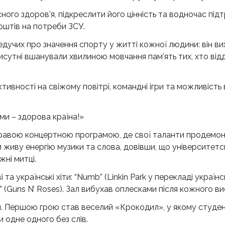
ого здоров’я, підкреслити його цінність та водночас під
коштів на потреби ЗСУ.
учих про значення спорту у житті кожної людини: він ви
рисутні вшанували хвилиною мовчання пам’ять тих, хто від
тивності на свіжому повітрі, командні ігри та можливість 
ми – здорова країна!»
кравою концертною програмою, де свої таланти продемо
м живу енергію музики та слова, довівши, що університет
жні митці.
а українські хіти: “Numb” (Linkin Park у перекладі українс
” (Guns N’ Roses). Зал вибухав оплесками після кожного ви
. Першою грою став веселий «Крокодил», у якому студен
и одне одного без слів.