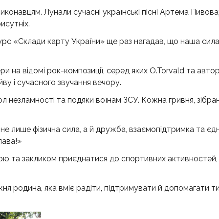
конавцям. Лунали сучасні українські пісні Артема Пивовар
исутніх.
урс «Склади карту України» ще раз нагадав, що наша сила
и на відомі рок-композиції, серед яких O.Torvald та авто
у і сучасного звучання вечору.
л незламності та подяки воїнам ЗСУ. Кожна гривня, зібран
е лише фізична сила, а й дружба, взаємопідтримка та єдні
лава!»
ою та закликом приєднатися до спортивних активностей
ня родина, яка вміє радіти, підтримувати й допомагати ти