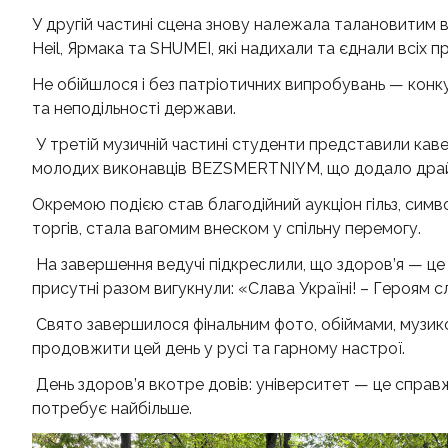
У другій частині сцена знову належала талановитим ви
Heil, Ярмака та SHUMEI, які надихали та єднали всіх пр
Не обійшлося і без патріотичних випробувань — конк
та неподільності держави.
У третій музичній частині студенти представили кавер
молодих виконавців BEZSMERTNIYM, що додало драйв
Окремою подією став благодійний аукціон гільз, симво
торгів, стала вагомим внеском у спільну перемогу.
На завершення ведучі підкреслили, що здоров’я — це н
присутні разом вигукнули: «Слава Україні! – Героям с
Свято завершилося фінальним фото, обіймами, музик
продовжити цей день у русі та гарному настрої.
День здоров’я вкотре довів: університет — це справж
потребує найбільше.