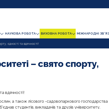
И
НАУКОВА РОБОТА
ВИХОВНА РОБОТА
МІЖНАРОДНІ ЗВ'Я
орту, єдності та вдячності!
ситеті – свято спорту,
та вдячності!
рослин, а також лісового -садовопаркового господарства
б’єднав студентів, викладачів та друзів університету.