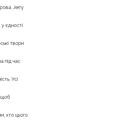
ова, Jerry
 у єдності
рські твори
а під час
сть. Усі
, щоб
м, хто цього