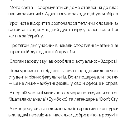
Мета свята – сформувати свідоме ставлення до власн
наших захисників. Адже під час заходу відбувся збір 
Урочисте відкриття розпочалося теплими словами вед
витривалість, командний дух та віру у власні сили. П
життя за Україну.
Протягом дня учасників чекали спортивні змагання, ак
справжній дух єдності й дружби.
Слоган заходу звучав особливо актуально: «Здорові 
Після урочистого відкриття свято продовжилося яс
студенти різних факультетів. Вони подарували гостя
— це не лише майбутні фахівці у своїй сфері, а й справ
У першій частині музичного вечора прозвучали світові т
“Зцапала-зламала” (Бумбокс) та легендарна “Don’t Cry
Атмосферу свята підсилювали інтерактивні конкурси
викладачі перевірили, наскільки добре вміють розуміт