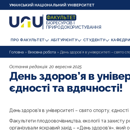
УМАНСЬКИЙ НАЦІОНАЛЬНИЙ УНІВЕРСИТЕТ
ФАКУЛЬТЕТ
БІОРЕСУРСІВ І
ПРИРОДОКОРИСТУВАННЯ
ПРО ФАКУЛЬТЕТ
АБІТУРІЄНТУ
СТУДЕНТУ
КАФЕДР
Головна
»
Виховна робота
»
День здоров’я в університеті – свято сп
Остання редакція:
20 вересня 2025
День здоров’я в універ
єдності та вдячності!
День здоров’я в університеті – свято спорту, єдності 
Факультети плодоовочівництва, екології та захисту 
організували яскравий захід – «День здоров’я», який о