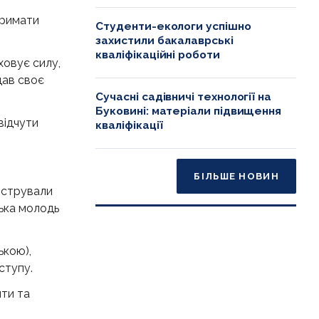
тримати
Студенти-екологи успішно
захистили бакалаврські
кваліфікаційні роботи
ховує силу,
дав своє
Сучасні садівничі технології на
Буковині: матеріали підвищення
відчути
кваліфікації
БІЛЬШЕ НОВИН
нстрували
ська молодь
ькою),
ступу.
ти та