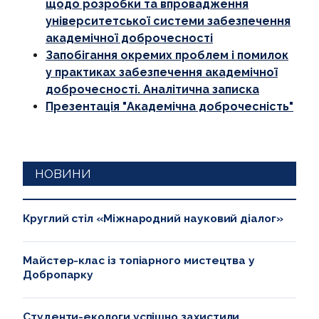
щодо розробки та впровадження
університетської системи забезпечення
НАДЗВИЧАЙНІ СИТУАЦІЇ
академічної доброчесності
Запобігання окремих проблем і помилок
у практиках забезпечення академічної
доброчесності. Аналітична записка
Презентація "Академічна доброчесність"
НОВИНИ
Круглий стіл «Міжнародний науковий діалог»
Майстер-клас із топіарного мистецтва у
Добропарку
Студенти-екологи успішно захистили