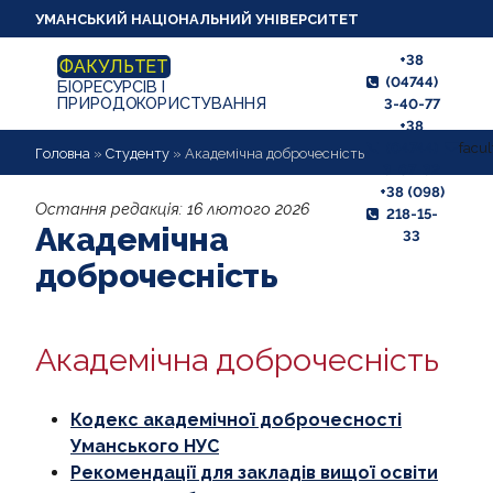
УМАНСЬКИЙ НАЦІОНАЛЬНИЙ УНІВЕРСИТЕТ
+38
ФАКУЛЬТЕТ
(04744)
БІОРЕСУРСІВ І
ПРИРОДОКОРИСТУВАННЯ
3-40-77
+38
(04744)
facu
ПРО ФАКУЛЬТЕТ
Головна
»
Студенту
»
Академічна доброчесність
3-07-32
+38 (098)
АБІТУРІЄНТУ
Остання редакція:
16 лютого 2026
218-15-
Академічна
33
СТУДЕНТУ
доброчесність
КАФЕДРИ
Академічна доброчесність
НАУКОВА РОБОТА
ВИХОВНА РОБОТА
Кодекс академічної доброчесності
Уманського НУС
МІЖНАРОДНІ ЗВ'ЯЗКИ,
Рекомендації для закладів вищої освіти
ПРАЦЕВЛАШТУВАННЯ