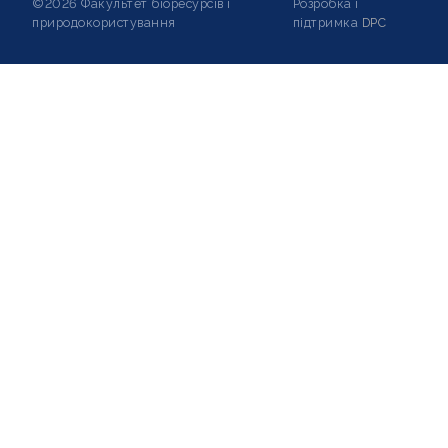
©2026 Факультет біоресурсів і
Розробка і
природокористування
підтримка
DPC