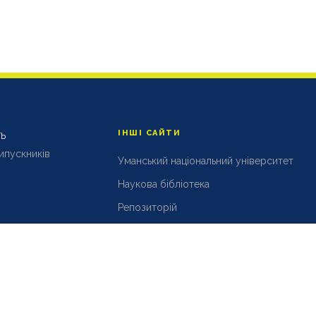
ІНШІ САЙТИ
ТЬ
випускників
Уманський національний університет
Наукова бібліотека
Репозиторій
АСУ УНУ
Розробка і підтримка
DPC