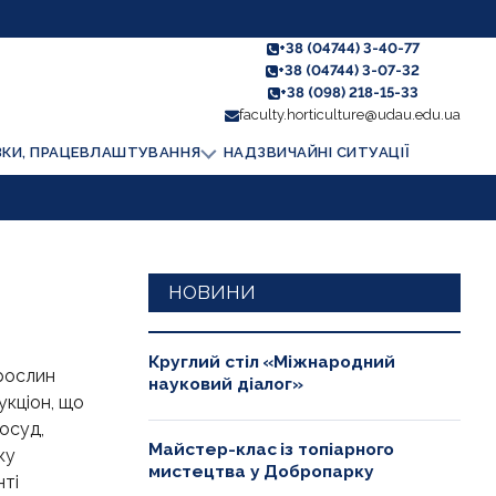
+38 (04744) 3-40-77
+38 (04744) 3-07-32
+38 (098) 218-15-33
faculty.horticulture@udau.edu.ua
ЗКИ, ПРАЦЕВЛАШТУВАННЯ
НАДЗВИЧАЙНІ СИТУАЦІЇ
НОВИНИ
Круглий стіл «Міжнародний
 рослин
науковий діалог»
укціон, що
осуд,
Майстер-клас із топіарного
ку
мистецтва у Добропарку
нті