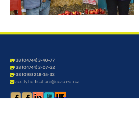
+38 (04744) 3-40-77
+38 (04744) 3-07-32
+38 (098) 218-15-33
faculty.horticulture@udau.edu.ua
©2026 Факультет біоресурсів і природокористування