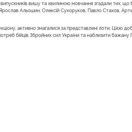
і випускників вишу та хвилиною мовчання згадали тих, що 
- Ярослав Альошин, Олексій Сухоруков, Павло Стахов, Арт
аукціону, активно змагалися за представлені лоти. Цією д
потреб бійців Збройних сил України та наблизити бажану