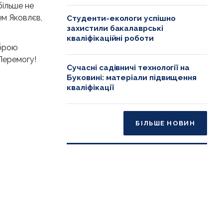
більше не
ем Яковлєв,
Студенти-екологи успішно
захистили бакалаврські
кваліфікаційні роботи
оброю
 Перемогу!
Сучасні садівничі технології на
Буковині: матеріали підвищення
кваліфікації
БІЛЬШЕ НОВИН