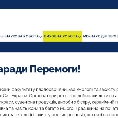
И
НАУКОВА РОБОТА
ВИХОВНА РОБОТА
МІЖНАРОДНІ ЗВ'Я
заради Перемоги!
ами факультету плодоовочівницьва, екології та захисту
их Сил України. Організатори ретельно добирали лоти на а
раси, сувенірна продукція, вироби з бісеру, керамічний п
вка та навіть ікони та багато іншого. Традиційно на почат
цтва, екології і захисту рослин розповів, що нині на фро