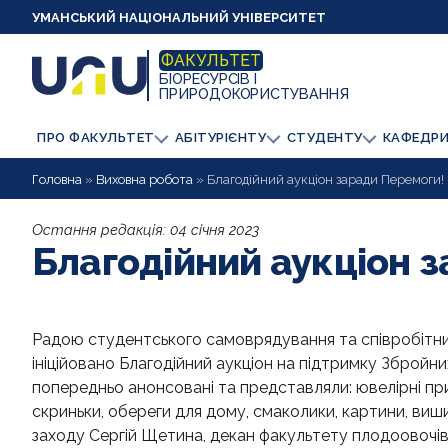
УМАНСЬКИЙ НАЦІОНАЛЬНИЙ УНІВЕРСИТЕТ
ФАКУЛЬТЕТ
БІОРЕСУРСІВ І
ПРИРОДОКОРИСТУВАННЯ
ПРО ФАКУЛЬТЕТ
АБІТУРІЄНТУ
СТУДЕНТУ
КАФЕДР
Головна
»
Виховна робота
»
Благодійний аукціон заради Перемоги!
Остання редакція:
04 січня 2023
Благодійний аукціон 
Радою студентського самоврядування та співробітник
ініційовано Благодійний аукціон на підтримку Збройн
попередньо анонсовані та представляли: ювелірні прик
скриньки, обереги для дому, смаколики, картини, виши
заходу Сергій Щетина, декан факультету плодоовочівни