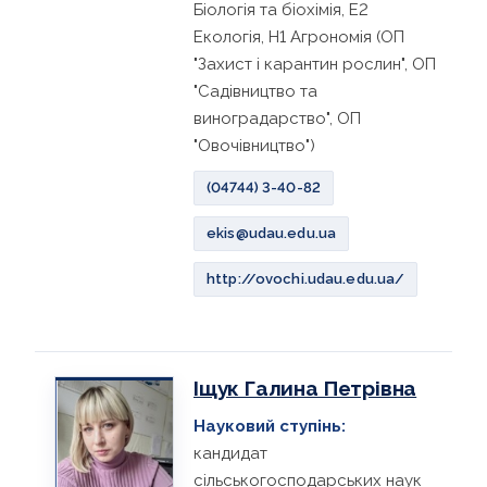
Біологія та біохімія, Е2
Екологія, Н1 Агрономія (ОП
"Захист і карантин рослин", ОП
"Садівництво та
виноградарство", ОП
"Овочівництво")
(04744) 3-40-82
ekis@udau.edu.ua
http://ovochi.udau.edu.ua/
Іщук Галина Петрівна
Науковий ступінь:
кандидат
сільськогосподарських наук