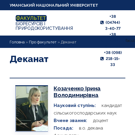
УМАНСЬКИЙ НАЦІОНАЛЬНИЙ УНІВЕРСИТЕТ
+38
ФАКУЛЬТЕТ
(04744)
БІОРЕСУРСІВ І
ПРИРОДОКОРИСТУВАННЯ
3-40-77
+38
(04744)
facu
ПРО ФАКУЛЬТЕТ
Головна
»
Про факультет
»
Деканат
3-07-32
+38 (098)
АБІТУРІЄНТУ
Деканат
218-15-
33
СТУДЕНТУ
КАФЕДРИ
Козаченко Ірина
Володимирівна
НАУКОВА РОБОТА
Науковий ступінь:
кандидат
ВИХОВНА РОБОТА
сільськогосподарських наук
Вчене звання:
доцент
МІЖНАРОДНІ ЗВ'ЯЗКИ,
Посада:
в.о. декана
ПРАЦЕВЛАШТУВАННЯ