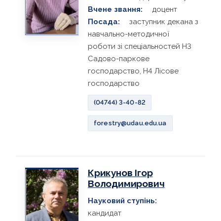
Вчене звання:
доцент
Посада:
заступник декана з
навчально-методичної
роботи зі спеціальностей Н3
Садово-паркове
господарство, Н4 Лісове
господарство
(04744) 3-40-82
forestry@udau.edu.ua
Крикунов Ігор
Володимирович
Науковий ступінь:
кандидат