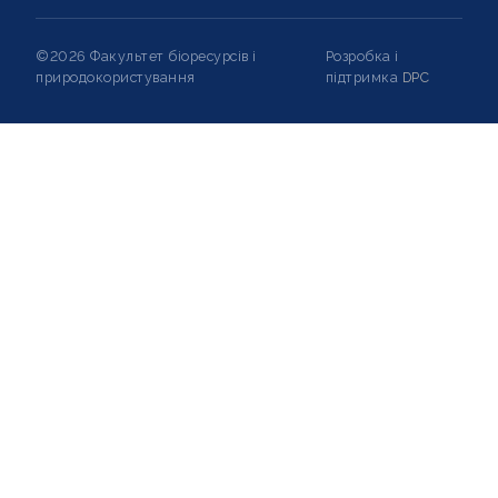
©2026 Факультет біоресурсів і
Розробка і
природокористування
підтримка
DPC