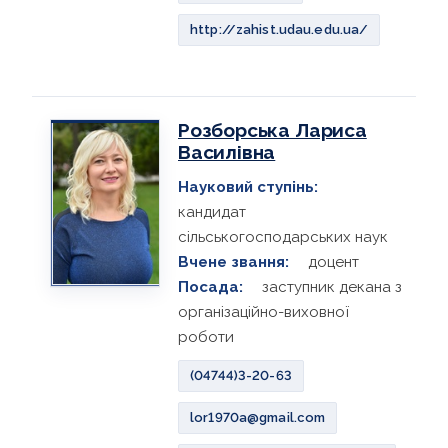
http://zahist.udau.edu.ua/
Розборська Лариса
Василівна
Науковий ступінь:
кандидат
сільськогосподарських наук
Вчене звання:
доцент
Посада:
заступник декана з
організаційно-виховної
роботи
(04744)3-20-63
lor1970a@gmail.com