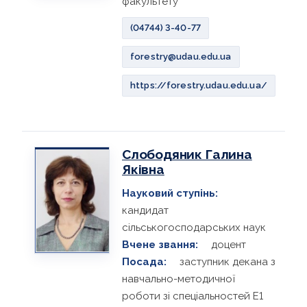
факультету
НАДЗВИЧАЙНІ СИТУАЦІЇ
(04744) 3-40-77
forestry@udau.edu.ua
https://forestry.udau.edu.ua/
Слободяник Галина
Яківна
Науковий ступінь:
кандидат
сільськогосподарських наук
Вчене звання:
доцент
Посада:
заступник декана з
навчально-методичної
роботи зі спеціальностей Е1