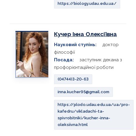
https://biology.udau.edu.ua/
Кучер Інна Олексіївна
Науковий ступінь:
доктор
філософії
Посада:
заступник декана з
профорієнтаційної роботи
(04744)3-20-63
inna.kucher95@gmail.com
https://plodo.udau.edu.ua/ua/pro-
kafedru/vikladachi-ta-
spivrobitniki/kucher-inna-
oleksiivna.html