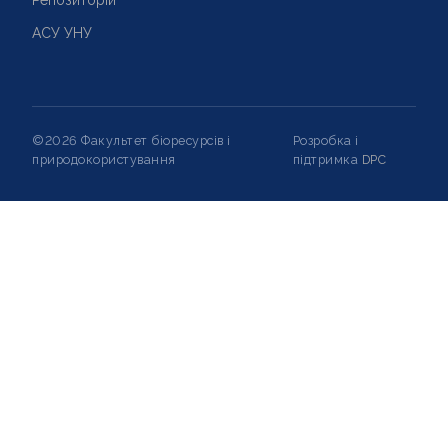
АСУ УНУ
©2026 Факультет біоресурсів і
Розробка і
природокористування
підтримка
DPC