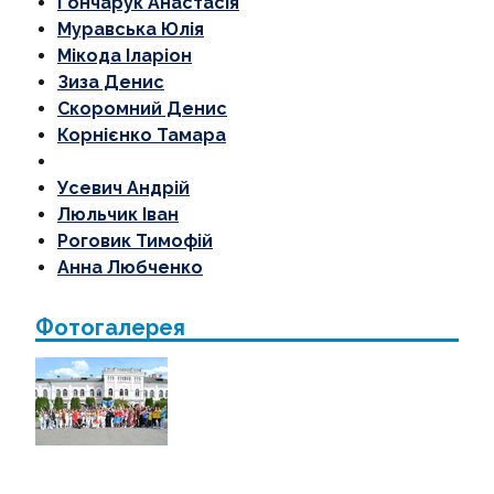
Гончарук Анастасія
Муравська Юлія
Мікода Іларіон
Зиза Денис
Скоромний Денис
Корнієнко Тамара
Усевич Андрій
Люльчик Іван
Роговик Тимофій
Анна Любченко
Фотогалерея