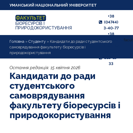
УМАНСЬКИЙ НАЦІОНАЛЬНИЙ УНІВЕРСИТЕТ
+38
ФАКУЛЬТЕТ
(04744)
БІОРЕСУРСІВ І
ПРИРОДОКОРИСТУВАННЯ
3-40-77
+38
(04744)
facu
ПРО ФАКУЛЬТЕТ
Головна
»
Студенту
»
Кандидати до ради студентського
3-07-32
самоврядування факультету біоресурсів і
+38 (098)
природокористування
АБІТУРІЄНТУ
218-15-
33
Остання редакція:
15 квітня 2026
СТУДЕНТУ
Кандидати до ради
КАФЕДРИ
студентського
самоврядування
НАУКОВА РОБОТА
факультету біоресурсів і
ВИХОВНА РОБОТА
природокористування
МІЖНАРОДНІ ЗВ'ЯЗКИ,
ПРАЦЕВЛАШТУВАННЯ