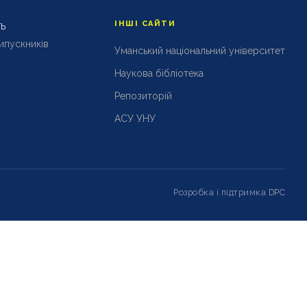
ІНШІ САЙТИ
ТЬ
випускників
Уманський національний університет
Наукова бібліотека
Репозиторій
АСУ УНУ
Розробка і підтримка
DPC