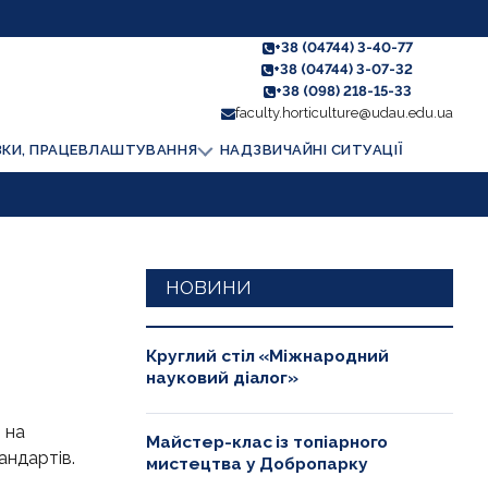
+38 (04744) 3-40-77
+38 (04744) 3-07-32
+38 (098) 218-15-33
faculty.horticulture@udau.edu.ua
ЗКИ, ПРАЦЕВЛАШТУВАННЯ
НАДЗВИЧАЙНІ СИТУАЦІЇ
НОВИНИ
Круглий стіл «Міжнародний
науковий діалог»
 на
Майстер-клас із топіарного
андартів.
мистецтва у Добропарку