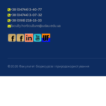
+38 (04744) 3-40-77
+38 (04744) 3-07-32
+38 (098) 218-15-33
faculty.horticulture@udau.edu.ua
©2026 Факультет біоресурсів і природокористування