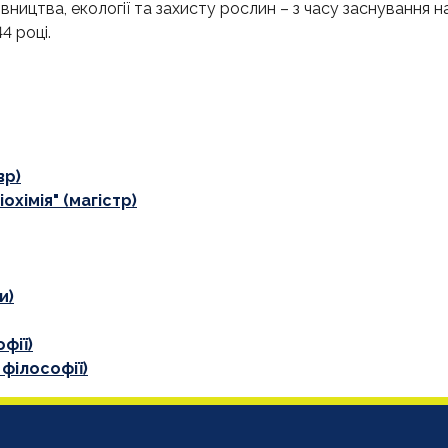
ництва, екології та захисту рослин – з часу заснування 
4 році.
вр)
іохімія" (магістр)
и)
фії)
філософії)